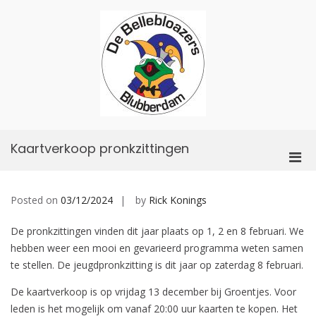
Skip
to
content
De
Bellebloazers
Kaartverkoop pronkzittingen
Pri
Men
for
Posted on
03/12/2024
by
Rick Konings
Mobi
De pronkzittingen vinden dit jaar plaats op 1, 2 en 8 februari. We
hebben weer een mooi en gevarieerd programma weten samen
te stellen. De jeugdpronkzitting is dit jaar op zaterdag 8 februari.
De kaartverkoop is op vrijdag 13 december bij Groentjes. Voor
leden is het mogelijk om vanaf 20:00 uur kaarten te kopen. Het