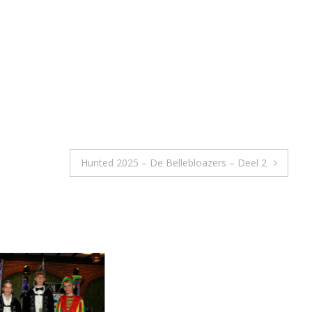
Hunted 2025 – De Bellebloazers – Deel 2