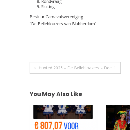
Rondvraag
Sluiting
Bestuur Carnavalsvereniging
“De Bellebloazers van Blubberdam”
Post
Hunted 2025 – De Bellebloazers – Deel 1
navigation
You May Also Like