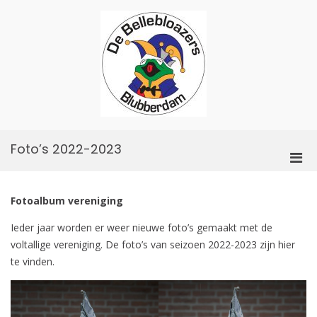
Skip
to
content
De
Bellebloazers
Foto’s 2022-2023
Pri
Men
for
Fotoalbum vereniging
Mobi
Ieder jaar worden er weer nieuwe foto’s gemaakt met de
voltallige vereniging. De foto’s van seizoen 2022-2023 zijn hier
te vinden.