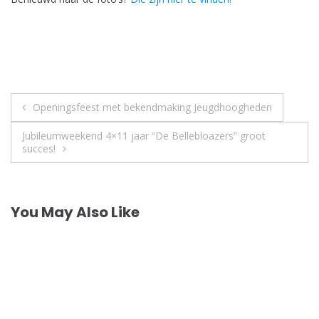
Post
Openingsfeest met bekendmaking Jeugdhoogheden
navigation
Jubileumweekend 4×11 jaar “De Bellebloazers” groot
succes!
You May Also Like