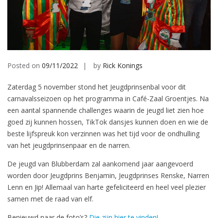
Posted on
09/11/2022
by
Rick Konings
Zaterdag 5 november stond het Jeugdprinsenbal voor dit
carnavalsseizoen op het programma in Café-Zaal Groentjes. Na
een aantal spannende challenges waarin de jeugd liet zien hoe
goed zij kunnen hossen, TikTok dansjes kunnen doen en wie de
beste lijfspreuk kon verzinnen was het tijd voor de ondhulling
van het jeugdprinsenpaar en de narren.
De jeugd van Blubberdam zal aankomend jaar aangevoerd
worden door Jeugdprins Benjamin, Jeugdprinses Renske, Narren
Lenn en Jip! Allemaal van harte gefeliciteerd en heel veel plezier
samen met de raad van elf.
Benieuwd naar de foto’s?
Die zijn hier te vinden!