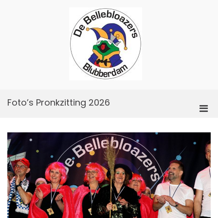
Skip
to
content
De
Bellebloazers
Foto’s Pronkzitting 2026
Pri
Men
for
Mobi